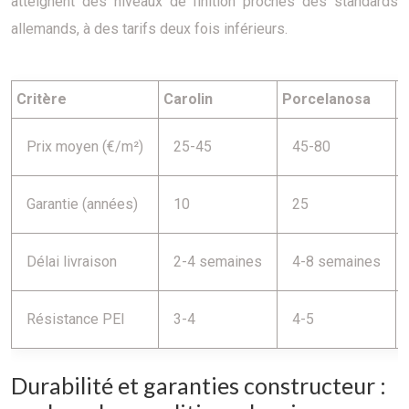
atteignent des niveaux de finition proches des standards
allemands, à des tarifs deux fois inférieurs.
Critère
Carolin
Porcelanosa
M
Prix moyen (€/m²)
25-45
45-80
Garantie (années)
10
25
Délai livraison
2-4 semaines
4-8 semaines
Résistance PEI
3-4
4-5
Durabilité et garanties constructeur :