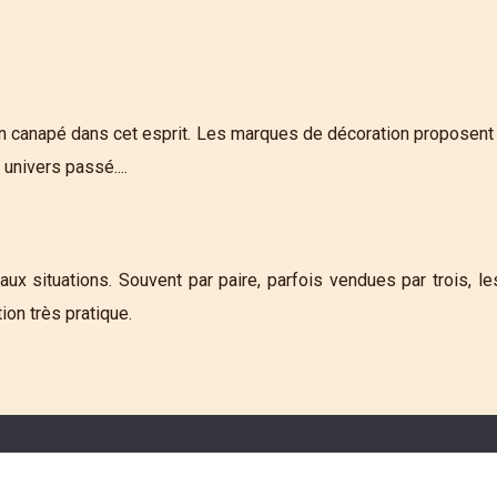
'un canapé dans cet esprit. Les marques de décoration proposent 
univers passé....
x situations. Souvent par paire, parfois vendues par trois, le
on très pratique.
Inspiration et idées déco pour aménager un salon unique