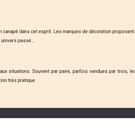
'un canapé dans cet esprit. Les marques de décoration proposent 
univers passé....
x situations. Souvent par paire, parfois vendues par trois, le
on très pratique.
Inspiration et idées déco pour aménager un salon unique