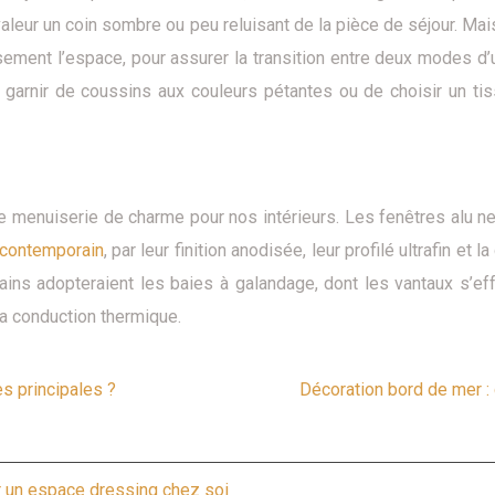
en valeur un coin sombre ou peu reluisant de la pièce de séjour. 
sement l’espace, pour assurer la transition entre deux modes d’u
 garnir de coussins aux couleurs pétantes ou de choisir un tis
ne menuiserie de charme pour nos intérieurs. Les fenêtres alu n
contemporain
, par leur finition anodisée, leur profilé ultrafin et 
rtains adopteraient les baies à galandage, dont les vantaux s’e
a conduction thermique.
es principales ?
Décoration bord de mer :
r un espace dressing chez soi