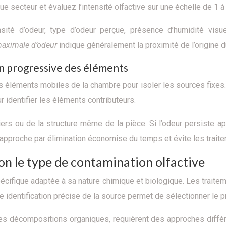
secteur et évaluez l’intensité olfactive sur une échelle de 1 à
té d’odeur, type d’odeur perçue, présence d’humidité visuel
maximale d’odeur
indique généralement la proximité de l’origine 
on progressive des éléments
es éléments mobiles de la chambre pour isoler les sources fixes.
r identifier les éléments contributeurs.
iers ou de la structure même de la pièce. Si l’odeur persiste 
e approche par élimination économise du temps et évite les traite
lon le type de contamination olfactive
ifique adaptée à sa nature chimique et biologique. Les traitemen
dentification précise de la source permet de sélectionner le pr
les décompositions organiques, requièrent des approches diff