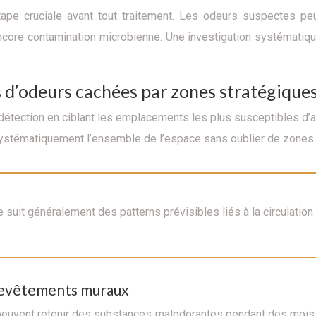
ape cruciale avant tout traitement. Les odeurs suspectes peuve
ncore contamination microbienne. Une investigation systématiqu
s d’odeurs cachées par zones stratégique
étection en ciblant les emplacements les plus susceptibles d’ab
systématiquement l’ensemble de l’espace sans oublier de zones 
uit généralement des patterns prévisibles liés à la circulation 
 revêtements muraux
 peuvent retenir des substances malodorantes pendant des mois. 