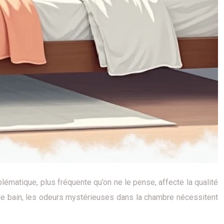
ématique, plus fréquente qu’on ne le pense, affecte la qualité
de bain, les odeurs mystérieuses dans la chambre nécessitent