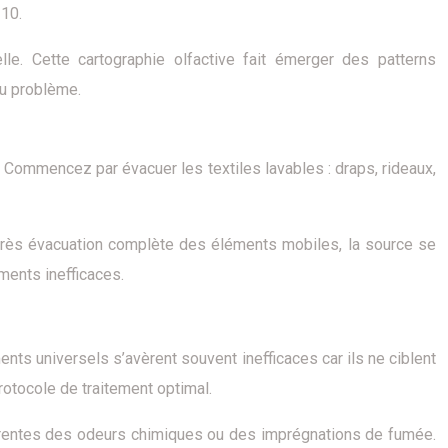
 10.
le. Cette cartographie olfactive fait émerger des patterns
du problème.
 Commencez par évacuer les textiles lavables : draps, rideaux,
après évacuation complète des éléments mobiles, la source se
ments inefficaces.
ts universels s’avèrent souvent inefficaces car ils ne ciblent
otocole de traitement optimal.
érentes des odeurs chimiques ou des imprégnations de fumée.