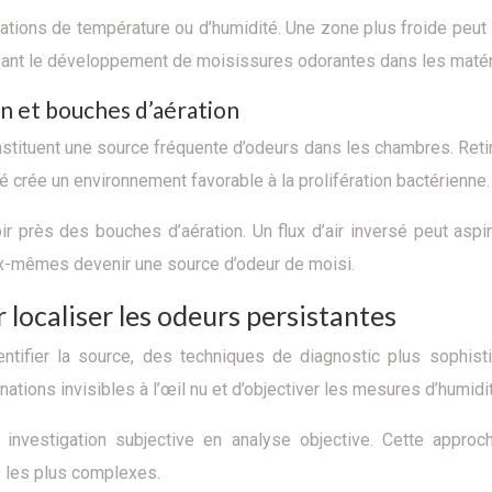
tions de température ou d’humidité. Une zone plus froide peut in
isant le développement de moisissures odorantes dans les matér
n et bouches d’aération
tituent une source fréquente d’odeurs dans les chambres. Retirez
é crée un environnement favorable à la prolifération bactérienne.
ir près des bouches d’aération. Un flux d’air inversé peut aspir
eux-mêmes devenir une source d’odeur de moisi.
localiser les odeurs persistantes
identifier la source, des techniques de diagnostic plus soph
tions invisibles à l’œil nu et d’objectiver les mesures d’humidi
ne investigation subjective en analyse objective. Cette appr
s les plus complexes.