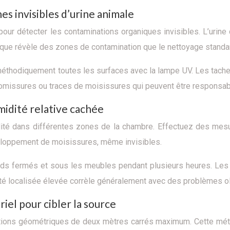
es invisibles d’urine animale
e pour détecter les contaminations organiques invisibles. L’urin
ue révèle des zones de contamination que le nettoyage standar
éthodiquement toutes les surfaces avec la lampe UV. Les taches
 vomissures ou traces de moisissures qui peuvent être responsab
midité relative cachée
idité dans différentes zones de la chambre. Effectuez des mesu
éveloppement de moisissures, même invisibles.
ds fermés et sous les meubles pendant plusieurs heures. Les é
ité localisée élevée corrèle généralement avec des problèmes ol
iel pour cibler la source
ections géométriques de deux mètres carrés maximum. Cette méth