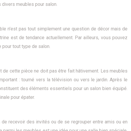
s divers meubles pour salon.
ble n’est pas tout simplement une question de décor mais de
itrine est de tendance actuellement. Par ailleurs, vous pouvez
 pour tout type de salon.
de cette pièce ne doit pas être fait hâtivement. Les meubles
ortant : tourné vers la télévision ou vers le jardin. Après le
constituent des éléments essentiels pour un salon bien équipé.
nale pour épater.
n de recevoir des invités ou de se regrouper entre amis ou en
èque parmi les meubles est une idée pour une salle bien spéciale.