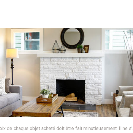
ix de chaque objet acheté doit être fait minutieusement. Il ne s’