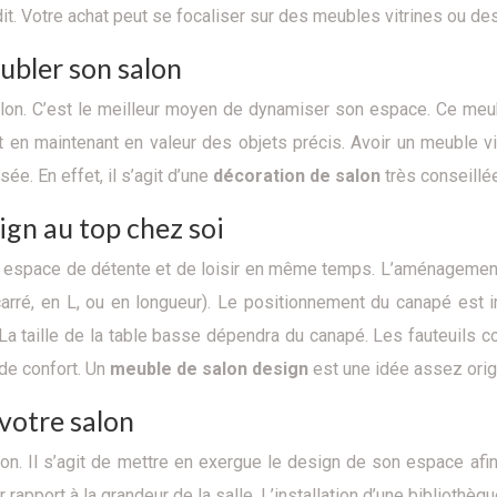
t. Votre achat peut se focaliser sur des meubles vitrines ou de
eubler son salon
lon. C’est le meilleur moyen de dynamiser son espace. Ce meu
out en maintenant en valeur des objets précis. Avoir un meuble v
sée. En effet, il s’agit d’une
décoration de salon
très conseillée
ign au top chez soi
n espace de détente et de loisir en même temps. L’aménagement 
rré, en L, ou en longueur). Le positionnement du canapé est imp
 La taille de la table basse dépendra du canapé. Les fauteuils 
 de confort. Un
meuble de salon design
est une idée assez origi
votre salon
on. Il s’agit de mettre en exergue le design de son espace afi
 rapport à la grandeur de la salle. L’installation d’une biblioth