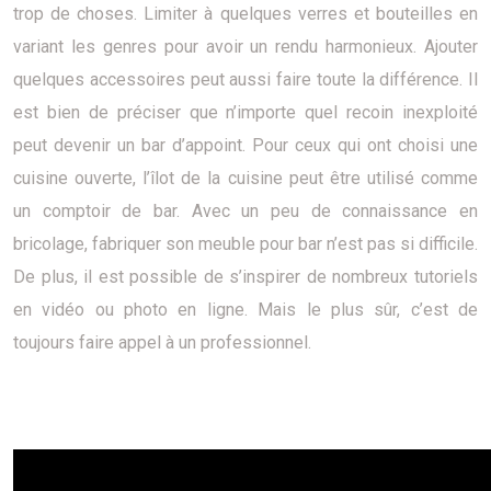
trop de choses. Limiter à quelques verres et bouteilles en
variant les genres pour avoir un rendu harmonieux. Ajouter
quelques accessoires peut aussi faire toute la différence. Il
est bien de préciser que n’importe quel recoin inexploité
peut devenir un bar d’appoint. Pour ceux qui ont choisi une
cuisine ouverte, l’îlot de la cuisine peut être utilisé comme
un comptoir de bar. Avec un peu de connaissance en
bricolage, fabriquer son meuble pour bar n’est pas si difficile.
De plus, il est possible de s’inspirer de nombreux tutoriels
en vidéo ou photo en ligne. Mais le plus sûr, c’est de
toujours faire appel à un professionnel.