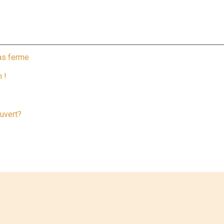
las ferme
 !
uvert?