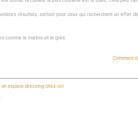
é utilisé, la couleur la plus courante est le blanc. Cela peut fai
eilleurs résultats, surtout pour ceux qui recherchent un effet 
res comme le marbre et le grès.
Comment cho
r un espace dressing chez soi
e