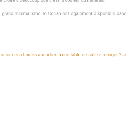
re croire à beaucoup que c’est la couleur du matériau.
de grand minimalisme, le Corian est également disponible dans
isir des chaises assorties à une table de salle à manger ?